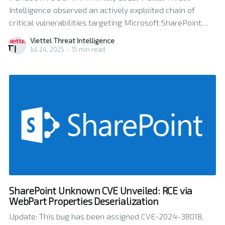
Intelligence observed an actively exploited chain of
critical vulnerabilities targeting Microsoft SharePoint
systems, commonly referred to as the ToolShell
Viettel Threat Intelligence
vulnerability chain. This chain consists of the following
Jul 24, 2025
•
15 min read
four vulnerabilities: - CVE-2025-49704: A deserialization
vulnerability in DataSetSurrogateSelector that allows
remote code execution when processing
SharePoint Unknown CVE Unveiled: RCE via
WebPart Properties Deserialization
Update: This bug has been assigned CVE-2024-38018,