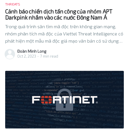
THREATS
Cảnh báo chiến dịch tấn công của nhóm APT
Darkpink nhắm vào các nước Đông Nam Á
Trong quá trình săn tìm mã độc trên không gian mạng,
nhóm phân tích mã độc của Viettel Threat Intelligence có
phát hiện một mẫu mã độc giả mạo văn bản có sử dụng
tiếng việt. Mẫu mã độc mới phát hiện này khai thác lổ
Đoàn Minh Long
hổng CVE-2023-38831 trên WinRAR
Oct 2, 2023
•
7 min read