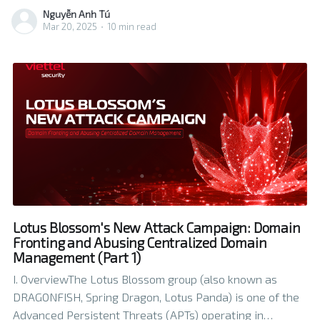
(C&C) connections in real attack campaigns. This
Nguyễn Anh Tú
technique has been used quite commonly recently.
Mar 20, 2025
•
10 min read
Domain Fronting takes advantage of the characteristics
of
Lotus Blossom's New Attack Campaign: Domain
Fronting and Abusing Centralized Domain
Management (Part 1)
I. OverviewThe Lotus Blossom group (also known as
DRAGONFISH, Spring Dragon, Lotus Panda) is one of the
Advanced Persistent Threats (APTs) operating in