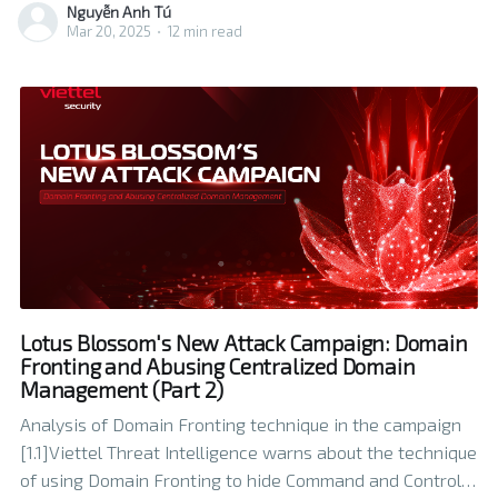
Nguyễn Anh Tú
legitimate binary called EPHost.Integrity.exe which is a
Mar 20, 2025
•
12 min read
program module created by Bitdefender, the attackers
could execute the
Lotus Blossom's New Attack Campaign: Domain
Fronting and Abusing Centralized Domain
Management (Part 2)
Analysis of Domain Fronting technique in the campaign
[1.1]Viettel Threat Intelligence warns about the technique
of using Domain Fronting to hide Command and Control