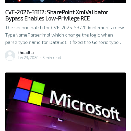
CVE-2026-33112: SharePoint XmlValidator
Bypass Enables Low-Privilege RCE
The second patch for CVE-2025-53770 implement a new
TypeNameParserImpl which change the logic when
parse type name for DataSet. It fixed the Generic type
name issue. But when building a XSD schema set,
khoadha
attacker can use <xsd:import> and <xsd:include> Element
Jun 23, 2026
•
5 min read
https://learn.microsoft.com/