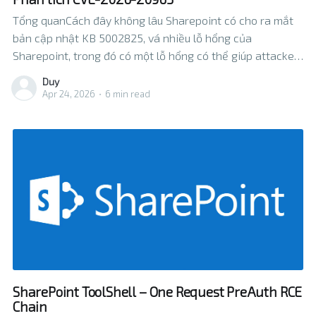
Tổng quanCách đây không lâu Sharepoint có cho ra mắt
bản cập nhật KB 5002825, vá nhiều lỗ hổng của
Sharepoint, trong đó có một lỗ hổng có thể giúp attacker
khai bypass được cơ chế kiểm tra bảo mật hiện có của
Duy
Sharepoint, cho phép sử dụng các Control
Apr 24, 2026
•
6 min read
SharePoint ToolShell – One Request PreAuth RCE
Chain