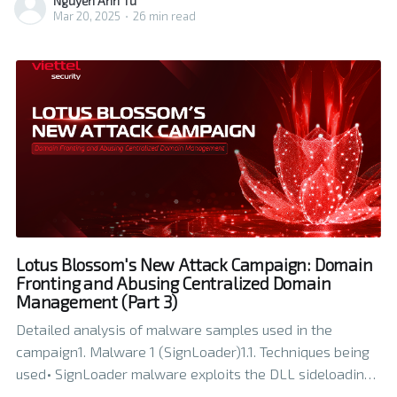
Nguyễn Anh Tú
vực Đông Nam Á, đặc biệt là Việt Nam. Nhóm
Mar 20, 2025
•
26 min read
Lotus Blossom's New Attack Campaign: Domain
Fronting and Abusing Centralized Domain
Management (Part 3)
Detailed analysis of malware samples used in the
campaign1. Malware 1 (SignLoader)1.1. Techniques being
used• SignLoader malware exploits the DLL sideloading
technique to execute the malicious payload. Using a