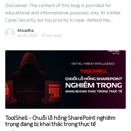
Disclaimer: The content of this blog is provided for
educational and informational purposes only. At Viettel
Cyber Security, our top priority is clear: defend the
ecosystem and against real-world threats. By sharing
khoadha
what we know, we aim to strengthen the entire security
Jul 24, 2025
•
15 min read
community, help organizations understand the
vulnerability and take
ToolShell - Chuỗi lỗ hổng SharePoint nghiêm
trọng đang bị khai thác trong thực tế