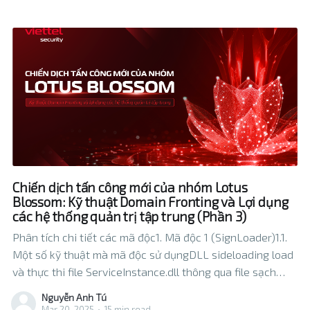
Chiến dịch tấn công mới của nhóm Lotus
Blossom: Kỹ thuật Domain Fronting và Lợi dụng
các hệ thống quản trị tập trung (Phần 3)
Phân tích chi tiết các mã độc1. Mã độc 1 (SignLoader)1.1.
Một số kỹ thuật mà mã độc sử dụngDLL sideloading load
và thực thi file ServiceInstance.dll thông qua file sạch
EPHost.Integrity.exe là một module của Bitdefender.Hình
Nguyễn Anh Tú
50. Kỹ thuật DLL Sideloading mà mã
Mar 20, 2025
•
15 min read