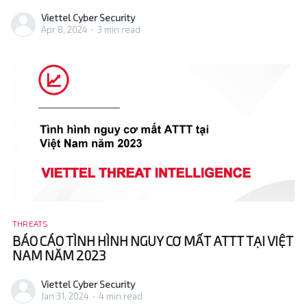
Cyber Security Experts and Threat Intelligence
Viettel Cyber Security
community, check out our Blog. To get notified about new
Apr 8, 2024
•
3 min read
publications and to join discussions on social media,
follow
THREATS
BÁO CÁO TÌNH HÌNH NGUY CƠ MẤT ATTT TẠI VIỆT
NAM NĂM 2023
Viettel Cyber Security
Jan 31, 2024
•
4 min read