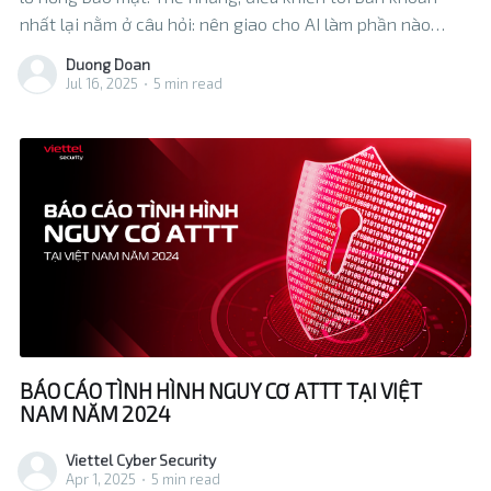
nhất lại nằm ở câu hỏi: nên giao cho AI làm phần nào
trong chuỗi công việc phức tạp đó? Liệu AI có đủ
Duong Doan
Jul 16, 2025
•
5 min read
BÁO CÁO TÌNH HÌNH NGUY CƠ ATTT TẠI VIỆT
NAM NĂM 2024
Viettel Cyber Security
Apr 1, 2025
•
5 min read