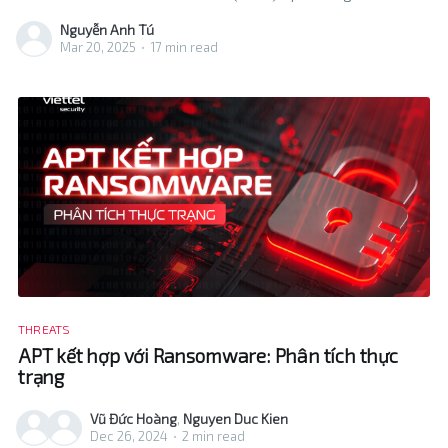
Southeast Asia. The group has been active since 2012,
Nguyễn Anh Tú
carrying out attacks on authorities, military agencies, and
Mar 20, 2025
•
17 min read
large businesses in Southeast Asia (including Vietnam
and the Philippines)
THREATS
APT kết hợp với Ransomware: Phân tích thực
trạng
Vũ Đức Hoàng
,
Nguyen Duc Kien
Dec 26, 2024
•
2 min read