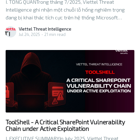
I. TỔNG QUANTrong tháng 7/2025, Viettel Threat
Intelligence ghi nhận một chuỗi lỗ hổng nghiêm trọng
đang bị khai thác tích cực trên hệ thống Microsoft
SharePoint (tên gọi phổ biến là ToolShell). Chuỗi này bao
Viettel Threat Intelligence
gồm 4 lỗ hổng: - CVE-2025-49704: Lỗ hổng
Jul 24, 2025
•
21 min read
deserialization trong DataSetSurrogateSelector cho
phép
ToolShell - A Critical SharePoint Vulnerability
Chain under Active Exploitation
I. EXECUTIVE SUMMARYIn July 2025, Viettel Threat