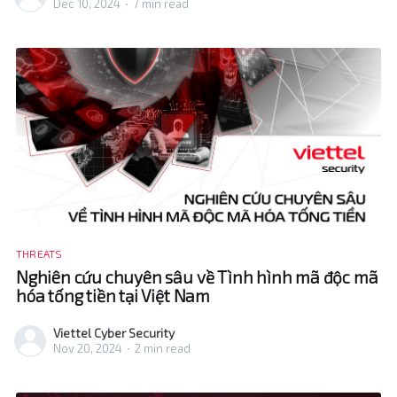
Dec 10, 2024
•
7 min read
Preauth bypass access control, create a new high-
privilege admin account Bonus Timeline
THREATS
Nghiên cứu chuyên sâu về Tình hình mã độc mã
hóa tống tiền tại Việt Nam
Viettel Cyber Security
Nov 20, 2024
•
2 min read