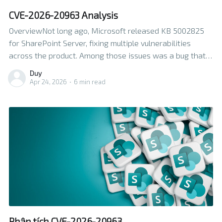
CVE-2026-20963 Analysis
OverviewNot long ago, Microsoft released KB 5002825
for SharePoint Server, fixing multiple vulnerabilities
across the product. Among those issues was a bug that
can be used by an attacker to bypass the current
Duy
security checks, which allows an attacker to load any
Apr 24, 2026
•
6 min read
Control and potentially achieve RCE. App: Microsoft
SharePointVersion:
Phân tích CVE-2026-20963