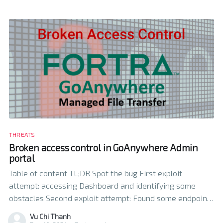
THREATS
Broken access control in GoAnywhere Admin
portal
Table of content TL;DR Spot the bug First exploit
attempt: accessing Dashboard and identifying some
obstacles Second exploit attempt: Found some endpoint
to exploit, create a high-privilege admin account from a
Vu Chi Thanh
low-privilege admin account Final exploit attempt: