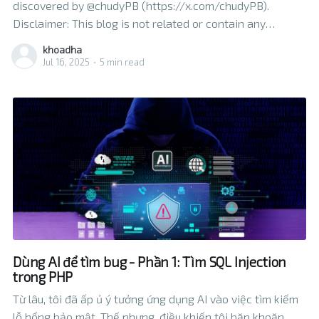
discovered by @chudyPB (https://x.com/chudyPB).
Disclaimer: This blog is not related or contain any
information about the bug at Pwn2Own Berlin. This is a
khoadha
bug I discovered by accident, and it has already been
Jul 16, 2025
•
5 min read
resolved. I don’t even know which
Dùng AI để tìm bug - Phần 1: Tìm SQL Injection
trong PHP
Từ lâu, tôi đã ấp ủ ý tưởng ứng dụng AI vào việc tìm kiếm
lỗ hổng bảo mật. Thế nhưng, điều khiến tôi băn khoăn