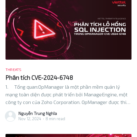
THREATS
Phân tích CVE-2024-6748
1. Tổng quan:OpManager là một phần mềm quản lý
mạng toàn diện được phát triển bởi ManageEngine, một
công ty con của Zoho Corporation. OpManager được thiết
kế để giúp các tổ chức giám sát và quản lý cơ sở hạ tầng
Nguyễn Trung Nghĩa
mạng của mình một cách hiệu quả
Nov 12, 2024
•
8 min read